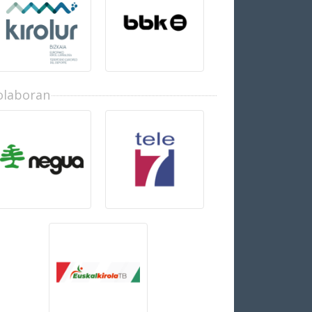
olaboran