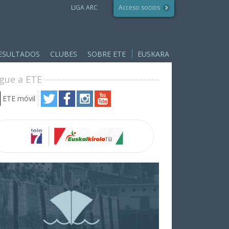
LIGA ARC
Acceso socios
ESULTADOS
CLUBES
SOBRE ETE
EUSKARA
ígue a ETE
ETE móvil