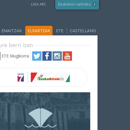
LIGA ARC
Bazkideen sarbidea
EMAITZAK
ELKARTEAK
ETE
CASTELLANO
ure berri izan
ETE Mugikorra