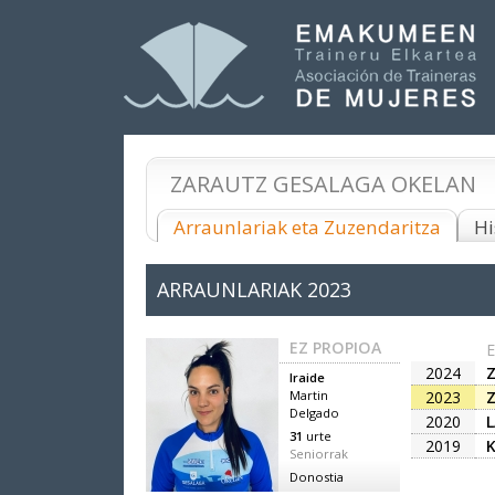
ZARAUTZ GESALAGA OKELAN
Arraunlariak eta Zuzendaritza
Hi
ARRAUNLARIAK
2023
EZ PROPIOA
2024
Iraide
2023
Martin
Delgado
2020
31
urte
2019
Seniorrak
Donostia