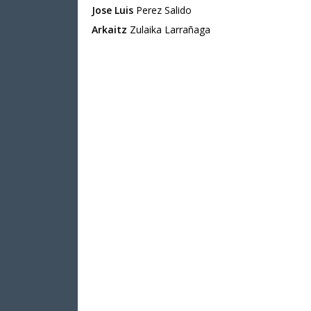
Jose Luis
Perez Salido
Arkaitz
Zulaika Larrañaga