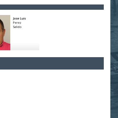
Jose Luis
Perez
Salido