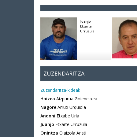
Juanjo
Etxarte
Urruzula
ZUZENDARITZA
Zuzendaritza-kideak
Haizea
Aizpurua Goienetxea
Nagore
Arruti Urquiola
Andoni
Etxabe Uria
Juanjo
Etxarte Urruzula
Onintza
Olaizola Aristi