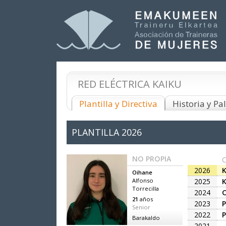
RED ELÉCTRICA KAIKU
Plantilla y Directiva
Historia y P
PLANTILLA
2026
NO PROPIA
2026
Oihane
2025
Alfonso
Torrecilla
2024
21
años
2023
Senior
2022
Barakaldo
2021