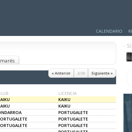
CALENDARIO
R
S
almarés
« Anterior
2/20
Siguiente »
CLUB
LICENCIA
KAIKU
KAIKU
KAIKU
KAIKU
ONDARROA
PORTUGALETE
PORTUGALETE
PORTUGALETE
PORTUGALETE
PORTUGALETE
PORTUGALETE