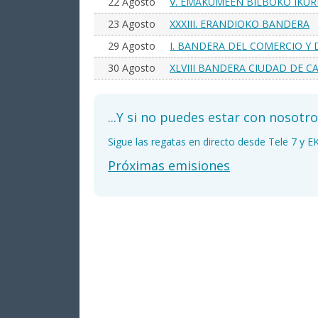
22 Agosto
V. EMAKUMEEN BILBOKO IKUR
23 Agosto
XXXIII. ERANDIOKO BANDERA
29 Agosto
I. BANDERA DEL COMERCIO Y 
URDIALES
30 Agosto
XLVIII BANDERA CIUDAD DE C
...Y si no puedes estar con nosotr
Sigue las regatas en directo desde Tele 7 y E
Próximas emisiones