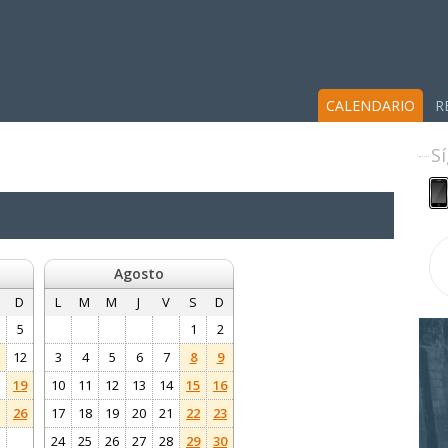
CALENDARIO
R
S
Agosto
D
L
M
M
J
V
S
D
5
1
2
12
3
4
5
6
7
8
9
19
10
11
12
13
14
15
16
26
17
18
19
20
21
22
23
24
25
26
27
28
29
30