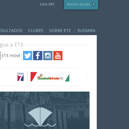
LIGA ARC
Acceso socios
ESULTADOS
CLUBES
SOBRE ETE
EUSKARA
ígue a ETE
ETE móvil