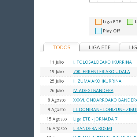
Liga ETE
Play Off
TODOS
LIGA ETE
LI
11 Julio
I. TOLOSALDEAKO IKURRINA
19 Julio
700. ERRENTERIAKO UDALA
25 Julio
II. ZUMAIAKO IKURRINA
26 Julio
IV. ADEGI BANDERA
8 Agosto
XXXVI. ONDARROAKO BANDERA
9 Agosto
III. DONIBANE LOHIZUNE ZIB
15 Agosto
Liga ETE - JORNADA 7
16 Agosto
I. BANDERA ROSMI