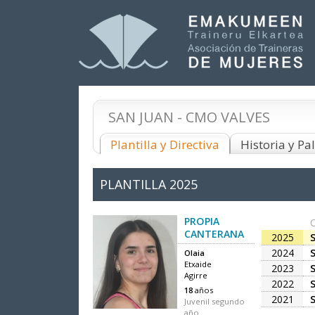
SAN JUAN - CMO VALVES
Plantilla y Directiva
Historia y P
PLANTILLA
2025
PROPIA
CANTERANA
2025
2024
Olaia
Etxaide
2023
Agirre
2022
18
años
2021
Juvenil segundo
año