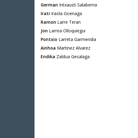
German
Intxausti Salaberria
Irati
Iraola Goenaga
Ramon
Larre Teran
Jon
Larrea Olloquiegui
Pontxio
Larreta Garmendia
Ainhoa
Martinez Alvarez
Endika
Zaldua Gesalaga