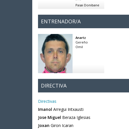
Pasai Donibane
ENTRENADOR/A
Anartz
Gereño
Omil
DIRECTIVA
Directivas
Imanol
Arregui Intxausti
Jose Miguel
Beraza Iglesias
Joxan
Giron Icaran