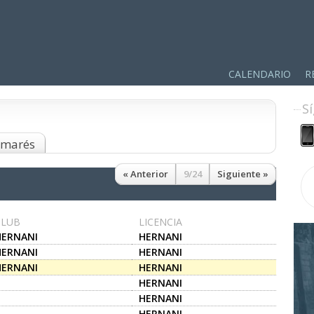
CALENDARIO
R
S
almarés
« Anterior
9/24
Siguiente »
CLUB
LICENCIA
HERNANI
HERNANI
HERNANI
HERNANI
HERNANI
HERNANI
HERNANI
HERNANI
HERNANI