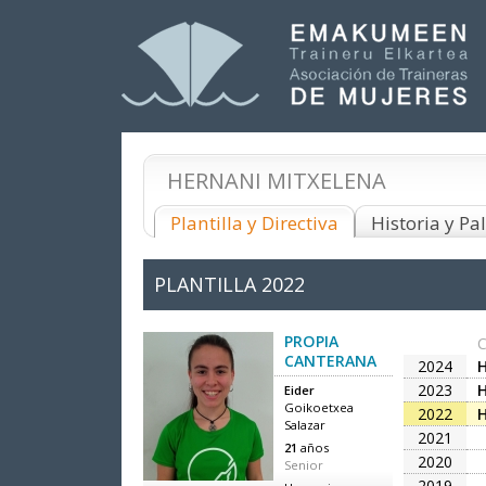
HERNANI MITXELENA
Plantilla y Directiva
Historia y P
PLANTILLA
2022
PROPIA
CANTERANA
2024
2023
Eider
Goikoetxea
2022
Salazar
2021
21
años
2020
Senior
2019