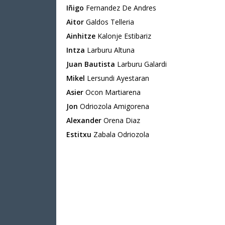
Iñigo
Fernandez De Andres
Aitor
Galdos Telleria
Ainhitze
Kalonje Estibariz
Intza
Larburu Altuna
Juan Bautista
Larburu Galardi
Mikel
Lersundi Ayestaran
Asier
Ocon Martiarena
Jon
Odriozola Amigorena
Alexander
Orena Diaz
Estitxu
Zabala Odriozola